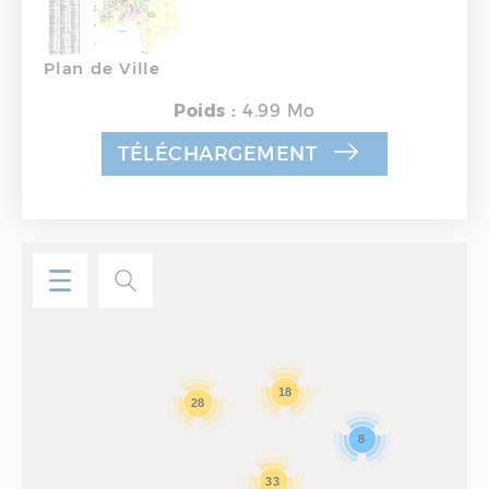
Plan de Ville
Poids :
4.99 Mo
TÉLÉCHARGEMENT
18
28
8
33