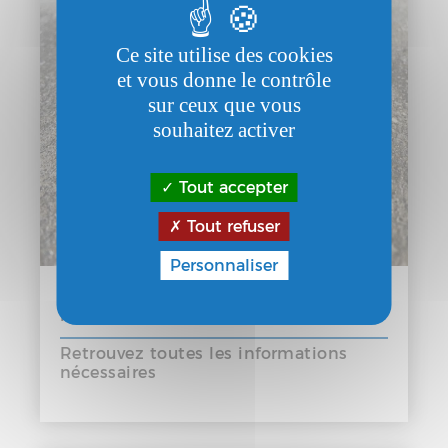
Ce site utilise des cookies
et vous donne le contrôle
sur ceux que vous
souhaitez activer
Tout accepter
Tout refuser
Personnaliser
Alerte : chenilles processionnaires du
pin
Retrouvez toutes les informations
nécessaires