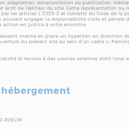
on, adaptation, retransmission ou publication, même p
ar écrit de l'éditeur du site. Cette représentation o
par les articles L.3335-2 et suivants du Code de la pr
 pouvant engager la responsabilité civile et pénale du
 action en justice à votre encontre.
t peuvent mettre en place un hyperlien en direction de
uverture du présent site au sein d’un cadre (« framing
écessité le recours à des sources externes dont nous a
 hébergement
10 AVELIN