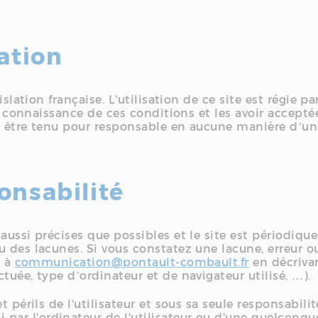
ation
islation française. L'utilisation de ce site est régie 
is connaissance de ces conditions et les avoir accepté
t être tenu pour responsable en aucune manière d’une
onsabilité
aussi précises que possibles et le site est périodiqu
u des lacunes. Si vous constatez une lacune, erreur o
l à
communication@pontault-combault.fr
en décrivan
tuée, type d’ordinateur et de navigateur utilisé, …).
t périls de l'utilisateur et sous sa seule responsabil
ar l'ordinateur de l'utilisateur ou d'une quelconqu