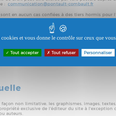
te :
communication@pontault-combault.fr
 sont en aucun cas confiées à des tiers hormis pour 
es cookies et vous donne le contrôle sur ceux que vous
Tout accepter
Tout refuser
Personnaliser
les et ne seront en aucun cas communiquées à des ti
uelle
 façon non limitative, les graphismes, images, textes,
propriété exclusive de l'éditeur du site à l'exceptio
ou auteurs.