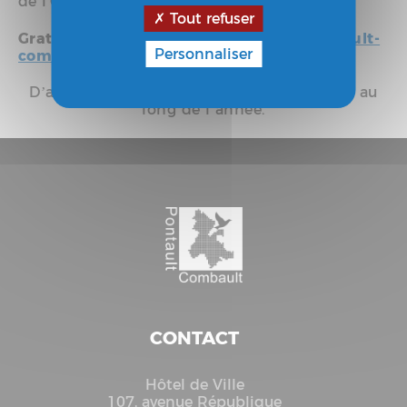
de l'Orme au Charron.
Tout refuser
Gratuit - Sur inscription :
pmmohr@pontault-
Personnaliser
combault.fr
D’autres dates vous seront proposées tout au
long de l’année.
CONTACT
Hôtel de Ville
107, avenue République