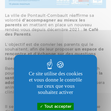
La ville de Pontault-Combault réaffirme sa
volonté
d’accompagner au mieux les
parents
en mettant en place un nouveau
rendez-vous depuis décembre 2021 :
le Café
des Parents
.
L’objectif est de convier les parents qui le
souhaitent, afin de leur proposer
un espace de
rencontre et d’échange sur des questions
liées à la parentalité.
Rendez-vous le vendredi 29 mars 2024 à 20h
Ce site utilise des cookies
pour un nouveau café des parents autour de
la
santé mentale des pré-ados et des
et vous donne le contrôle
adolescents.
Ce nouveau temps d'échange sera
sur ceux que vous
animé par Sabrina Ozer, psychologue
souhaitez activer
clinicienne.
Tout accepter
Il se déroulera à l'école Pablo-Neruda - 82 rue