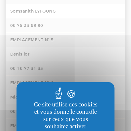
Somsanith LYFOUNG
06 75 33 69 90
EMPLACEMENT N° 5
Denis lor
06 16 77 31 35
EMPLACEMENT N° 6
Mickaël Destours
Ce site utilise des cookies
et vous donne le contrôle
06 31 51 87 96
sur ceux que vous
souhaitez activer
EMPLACEMENT N° 7