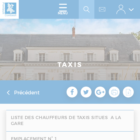
Accéder
Panneau de gestion des cookies
au
menu
Accéder
MENU
au
contenu
TAXIS
Précédent
LISTE DES CHAUFFEURS DE TAXIS SITUES A LA
GARE
EMPLACEMENT N° 1