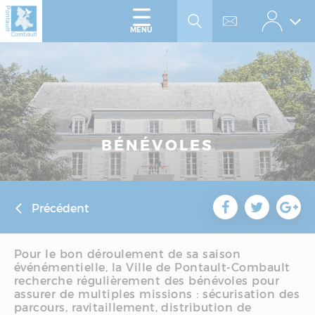
Accéder
Panneau de gestion des cookies
au
menu
Accéder
MENU
au
contenu
BÉNÉVOLES
Précédent
Pour le bon déroulement de sa saison
événémentielle, la Ville de Pontault-Combault
recherche régulièrement des bénévoles pour
assurer de multiples missions : sécurisation des
parcours, ravitaillement, distribution de