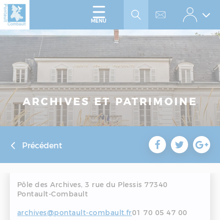
Accéder
Panneau de gestion des cookies
au
menu
Accéder
MENU
au
contenu
ARCHIVES ET PATRIMOINE
Précédent
Pôle des Archives, 3 rue du Plessis 77340
Pontault-Combault
archives@pontault-combault.fr
01 70 05 47 00