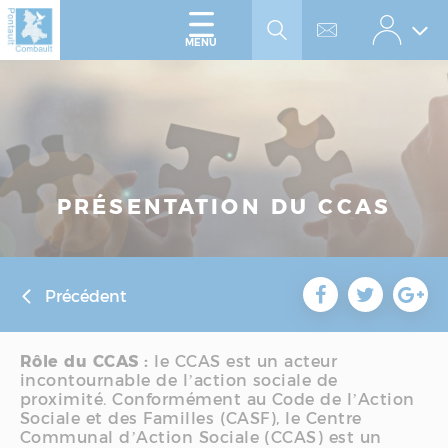
Accéder
Panneau de gestion des cookies
au
menu
Accéder
MENU
au
contenu
PRÉSENTATION DU CCAS
Précédent
Rôle du CCAS :
le CCAS est un acteur
incontournable de l’action sociale de
proximité. Conformément au Code de l’Action
Sociale et des Familles (CASF), le Centre
Communal d’Action Sociale (CCAS) est un