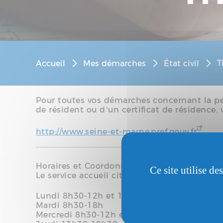
T
Accueil
Mes démarches
État civil
Pour toutes vos démarches concernant la per
de résident ou d’un certificat de résidence, v
http://www.seine-et-marne.pref.gouv.fr
Horaires et Coordonnées :
Ce site utilise d
Le service accueil citoyen est ouvert :
Lundi 8h30-12h et 13h30-18h
Mardi 8h30-18h
Mercredi 8h30-12h et 13h30-18h