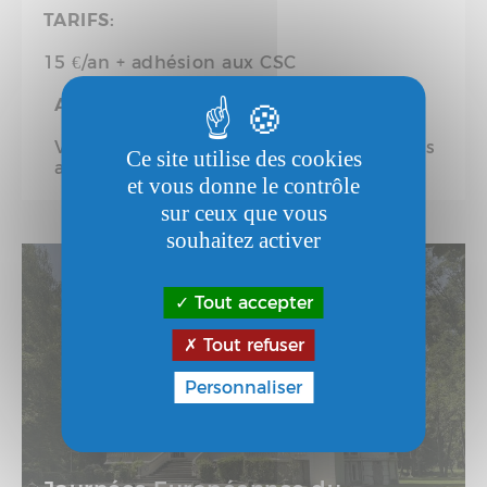
TARIFS:
15 €/an + adhésion aux CSC
ACCESSIBILITÉ AU PUBLIC:
Visiteurs à mobilité réduite (avec ou sans
Ce site utilise des cookies
accompagnateur)
et vous donne le contrôle
sur ceux que vous
souhaitez activer
Tout accepter
Tout refuser
Personnaliser