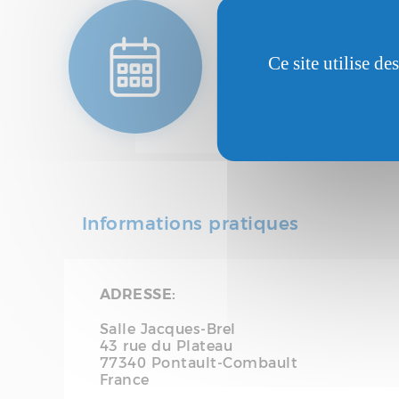
DATE(S):
Ce site utilise d
Dimanche 23 août 20
Informations pratiques
ADRESSE:
Salle Jacques-Brel
43 rue du Plateau
77340
Pontault-Combault
France