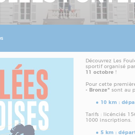
es
Découvrez Les Foul
sportif organisé pa
11 octobre
!
Pour cette premièr
- Bronze"
sont au p
10 km : dép
Tarifs : licénciés 1
1000 inscriptions.
5 km : dépar