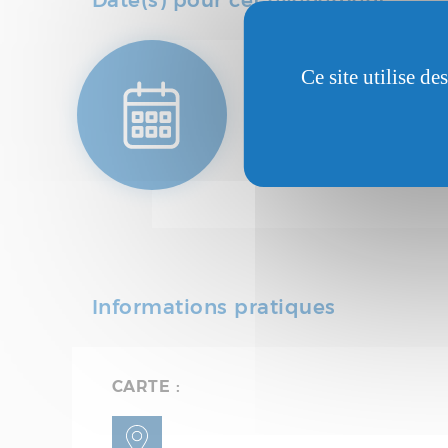
Date(s) pour cet événement
Ce site utilise d
DATE(S):
Lundi 31 août 202
Vendredi 4 septembr
Informations pratiques
CARTE :