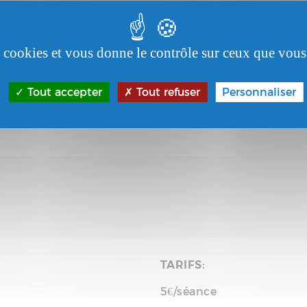
es cookies et vous donne le contrôle sur ceux que vous
6 - 17:30
-
Ajouter au
Tout accepter
Tout refuser
Personnaliser
calendrier
e 2026 - 21:30
TARIFS:
5€/séance