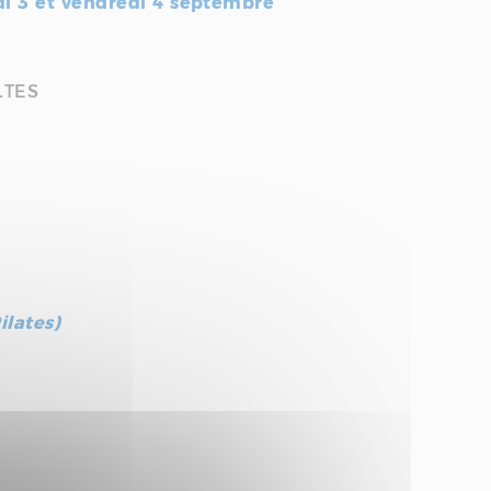
udi 3 et vendredi 4 septembre
ULTES
ilates)