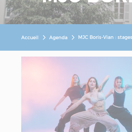
MJC Boris-Vian : stages
Accueil
Agenda