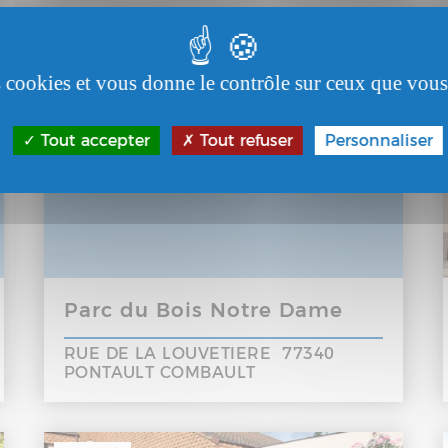
PARC D'ACTIVITÉS
es cookies et vous donne le contrôle sur ceux que vous
Tout accepter
Tout refuser
Personnaliser
Parc du Bois Notre Dame
RUE DE LA LOUVETIERE 77340
PONTAULT COMBAULT