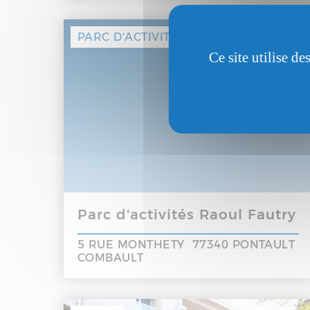
PARC D'ACTIVITÉS
Ce site utilise d
Parc d'activités Raoul Fautry
5 RUE MONTHETY 77340 PONTAULT
COMBAULT