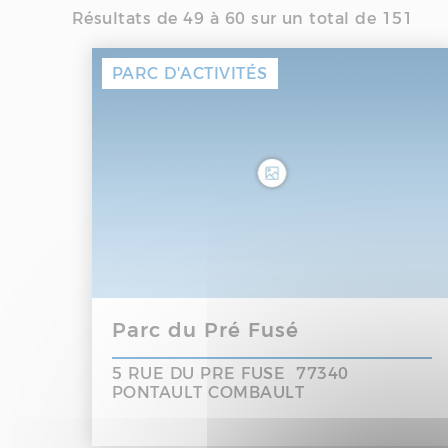
Résultats de 49 à 60 sur un total de 151
DIVERS
MARCHÉS, CENTRES COMME
PARC D'ACTIVITÉS
COLLÈGES, LYCÉES
CRÈCHES
Parc du Pré Fusé
5 RUE DU PRE FUSE 77340
PONTAULT COMBAULT