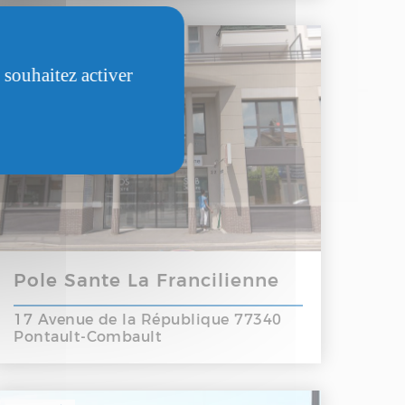
SANTÉ
 souhaitez activer
Pole Sante La Francilienne
17 Avenue de la République 77340
Pontault-Combault