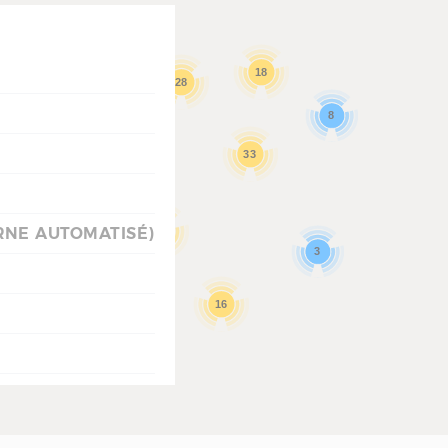
18
28
8
33
RNE AUTOMATISÉ)
28
3
16
5