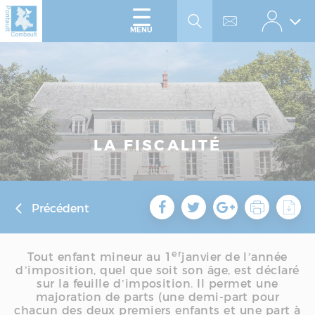
Accéder
Panneau de gestion des cookies
au
menu
Accéder
MENU
au
contenu
LA FISCALITÉ
Précédent
er
Tout enfant mineur au 1
janvier de l’année
d’imposition, quel que soit son âge, est déclaré
sur la feuille d’imposition. Il permet une
majoration de parts (une demi-part pour
chacun des deux premiers enfants et une part à