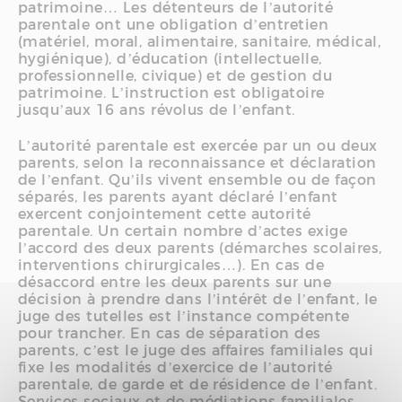
patrimoine… Les détenteurs de l’autorité
parentale ont une obligation d’entretien
(matériel, moral, alimentaire, sanitaire, médical,
hygiénique), d’éducation (intellectuelle,
professionnelle, civique) et de gestion du
patrimoine. L’instruction est obligatoire
jusqu’aux 16 ans révolus de l’enfant.
L’autorité parentale est exercée par un ou deux
parents, selon la reconnaissance et déclaration
de l’enfant. Qu’ils vivent ensemble ou de façon
séparés, les parents ayant déclaré l’enfant
exercent conjointement cette autorité
parentale. Un certain nombre d’actes exige
l’accord des deux parents (démarches scolaires,
interventions chirurgicales…). En cas de
désaccord entre les deux parents sur une
décision à prendre dans l’intérêt de l’enfant, le
juge des tutelles est l’instance compétente
pour trancher. En cas de séparation des
parents, c’est le juge des affaires familiales qui
fixe les modalités d’exercice de l’autorité
parentale, de garde et de résidence de l’enfant.
Services sociaux et de médiations familiales