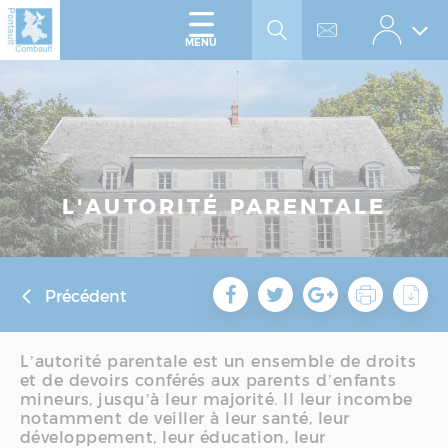
Accéder
Panneau de gestion des cookies
au
menu
Accéder
MENU
au
contenu
L'AUTORITÉ PARENTALE
Précédent
L’autorité parentale est un ensemble de droits
et de devoirs conférés aux parents d’enfants
mineurs, jusqu’à leur majorité. Il leur incombe
notamment de veiller à leur santé, leur
développement, leur éducation, leur