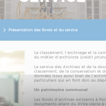
Présentation des fonds et du service
Le classement, l’archivage et la 
du métier d’archiviste
(crédit phot
Le service des Archives et de la do
classement, de la conservation et
données issus aussi bien de l’activ
particuliers qui en font don ou dé
Un patrimoine communal
Les fonds d’archives existants à P
documents allant du XVIIe siècle à