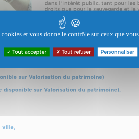
dans l’intérêt public, tant pour les 
droits que pour la sauvegarde et la
Un second fonds est déposé auprès 
Marne pour la période 1520-1956.
I
es cookies et vous donne le contrôle sur ceux que vous
Les Archives municipales sont acces
professionnels que les particuliers.
Tout accepter
Tout refuser
Personnaliser
Les rayonnages du service abritent
d’objets :
sponible sur Valorisation du patrimoine)
e disponible sur Valorisation du patrimoine),
ville,