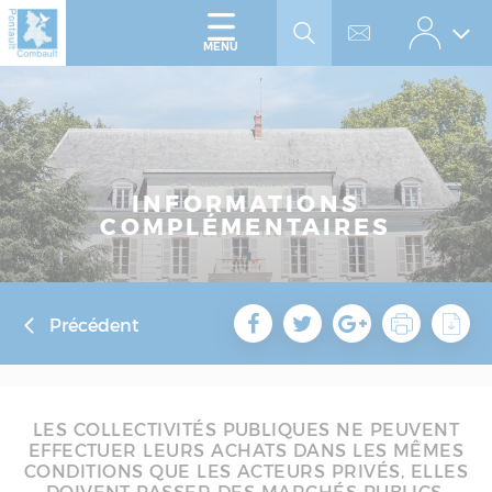
Accéder
Panneau de gestion des cookies
au
menu
Accéder
MENU
au
contenu
INFORMATIONS
COMPLÉMENTAIRES
Précédent
LES COLLECTIVITÉS PUBLIQUES NE PEUVENT
EFFECTUER LEURS ACHATS DANS LES MÊMES
CONDITIONS QUE LES ACTEURS PRIVÉS, ELLES