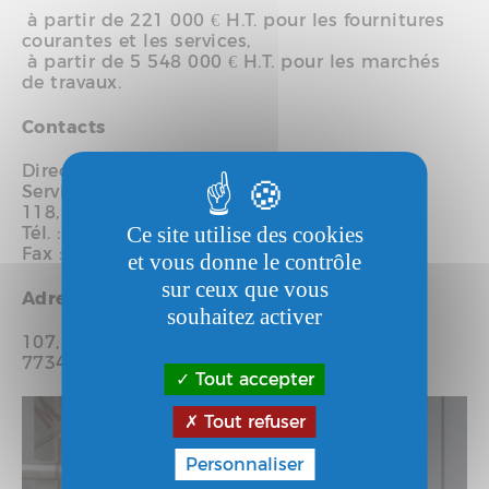
à partir de 221 000 € H.T. pour les fournitures
courantes et les services,
à partir de 5 548 000 € H.T. pour les marchés
de travaux.
Contacts
Direction de la commande publique
Service Marchés publics
118, avenue de la République
Ce site utilise des cookies
Tél. : 01 70 05 47 53
Fax : 01 70 05 49 01
et vous donne le contrôle
sur ceux que vous
Adresse postale :
souhaitez activer
107, avenue de la République
77347 Pontault-Combault cedex
Tout accepter
Tout refuser
Personnaliser