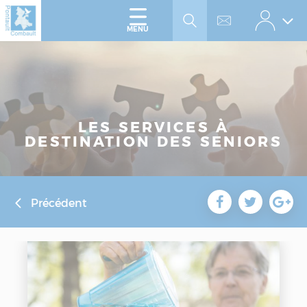
Accéder
Panneau de gestion des cookies
au
menu
Accéder
MENU
au
contenu
LES SERVICES À
DESTINATION DES SENIORS
Précédent