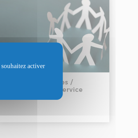
 souhaitez activer
Actions collectives /
évènements du service