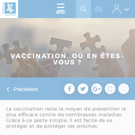
Accéder
Panneau de gestion des cookies
au
menu
Accéder
MENU
au
contenu
VACCINATION, OÙ EN ÊTES-
VOUS ?
Précédent
La vaccination reste le moyen de prévention le
plus efficace contre de nombreuses maladies.
Grâce à ce geste simple, il est facile de se
protéger et de protéger ses proches.