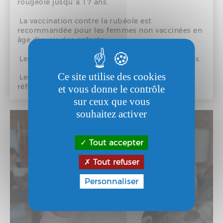
rougeole jusqu’à 17 ans.
La vaccination contre la rubéole est
recommandée pour les femmes non vaccinées en
âge d’avoir des enfants.
Les vaccinations de voyage sont toutes payantes.
Ce site utilise des cookies
Les vaccins doivent être conservés au
réfrigérateur, entre +2°C et+ 8°C.
et vous donne le contrôle
sur ceux que vous
souhaitez activer
Tout accepter
Tout refuser
Personnaliser