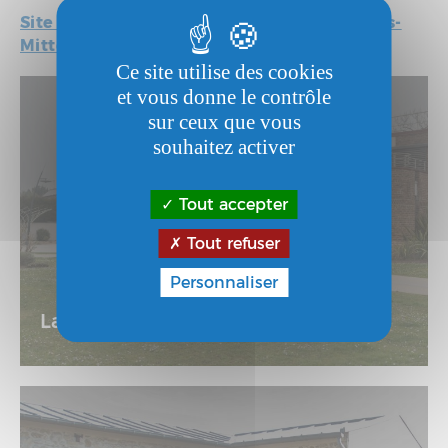
Site et agenda des médiathèques François-
Mitterrand et Pierre-Thiriot
Ce site utilise des cookies
et vous donne le contrôle
sur ceux que vous
souhaitez activer
Tout accepter
Tout refuser
Personnaliser
La MJC-MPT Boris-Vian