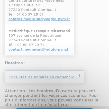
Centre culturel des Passerelles
17 rue Saint-Clair
77340 Pontault-Combault
Tel : 01 60 37 29 61
contact.media-sud@agglo-pvm.fr
Médiathèque François-Mitterrand
107 avenue de la République
77340 Pontault-Combault
Tél. : 01 60 37 29 74
contact.media-sud@agglo-pvm.fr
Horaires
:
Consultez les horaires en cliquant ici !
Attention ! Les horaires d'ouverture peuvent
changer pendant les vacances scolaires. Pour
plus d'informations, vous pouvez consulter le
site internet de la médiathèque.