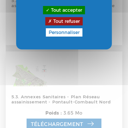
5.3. Annexes Sanitaires - Plan Réseau
assainissement - Pontault-Combault Centre
Tout accepter
Poids :
5.8 Mo
Tout refuser
TÉLÉCHARGEMENT
Personnaliser
5.3. Annexes Sanitaires - Plan Réseau
assainissement - Pontault-Combault Nord
Poids :
3.65 Mo
TÉLÉCHARGEMENT