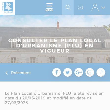
Accéder
Panneau de gestion des cookies
au
menu
Accéder
MENU
au
contenu
CONSULTER LE PLAN LOCAL
D'URBANISME (PLU) EN
VIGUEUR
Précédent
Le Plan Local d'Urbanisme (PLU) a été révisé en
date du 20/05/2019 et modifié en date du
27/03/2023.